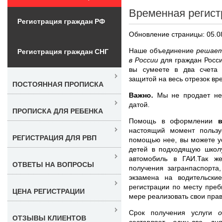
Временная регист
Регистрация граждан РФ
Обновление страницы: 05.0
Наше объединение
решает
Регистрация граждан СНГ
в России
для граждан Росс
вы сумеете в два счета 
защитой на весь отрезок вр
ПОСТОЯННАЯ ПРОПИСКА
Важно.
Мы не продает нел
датой.
ПРОПИСКА ДЛЯ РЕБЕНКА
Помощь в оформлении
настоящий момент пользу
РЕГИСТРАЦИЯ ДЛЯ РВП
помощью нее, вы можете ус
детей в подходящую школу
автомобиль в ГАИ.Так ж
ОТВЕТЫ НА ВОПРОСЫ
получения загранпаспорта
экзамена на водительски
регистрации по месту пре
ЦЕНА РЕГИСТРАЦИИ
мере реализовать свои прав
Срок получения услуги
ОТЗЫВЫ КЛИЕНТОВ
составляет один-два дн